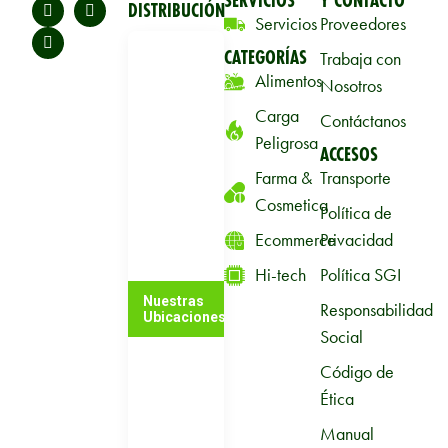
SERVICIOS
Y CONTACTO
DISTRIBUCIÓN
Servicios
Proveedores
CATEGORÍAS
Trabaja con
Alimentos
Nosotros
Carga
Contáctanos
Peligrosa
ACCESOS
Farma &
Transporte
Cosmetica
Política de
Ecommerce
Privacidad
Hi-tech
Política SGI
Nuestras
Responsabilidad
Ubicaciones
Social
Código de
Ética
Manual