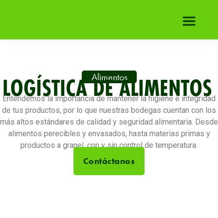
Alimentos
LOGÍSTICA DE ALIMENTOS
Entendemos la importancia de mantener la higiene e integridad
de tus productos, por lo que nuestras bodegas cuentan con los
más altos estándares de calidad y seguridad alimentaria. Desde
alimentos perecibles y envasados, hasta materias primas y
productos a granel, con y sin control de temperatura.
Contáctanos