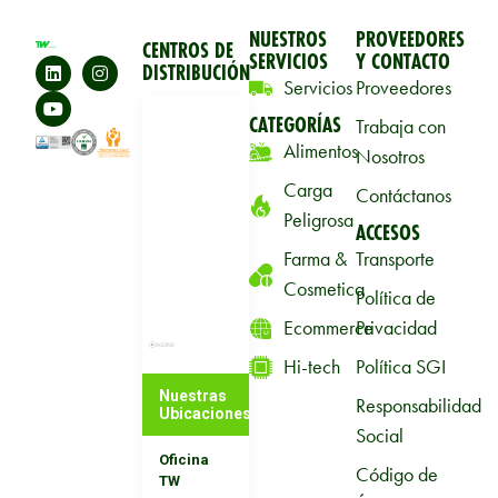
NUESTROS
PROVEEDORES
CENTROS DE
SERVICIOS
Y CONTACTO
DISTRIBUCIÓN
Servicios
Proveedores
CATEGORÍAS
Trabaja con
Alimentos
Nosotros
Carga
Contáctanos
Peligrosa
ACCESOS
Farma &
Transporte
Cosmetica
Política de
Ecommerce
Privacidad
Hi-tech
Política SGI
Nuestras
Responsabilidad
Ubicaciones
Social
Oficina
Código de
TW