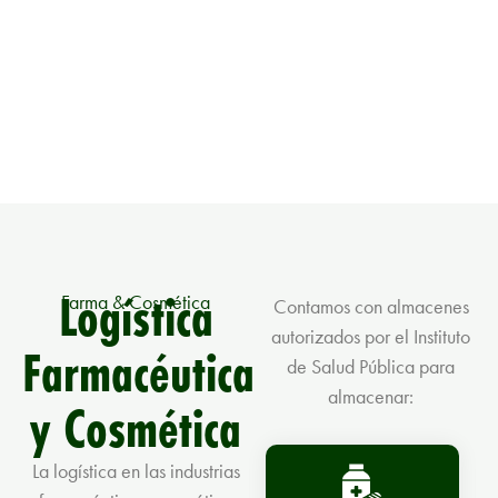
Logística
Farma & Cosmética
Contamos con almacenes
autorizados por el Instituto
Farmacéutica
de Salud Pública para
almacenar:
y Cosmética
La logística en las industrias