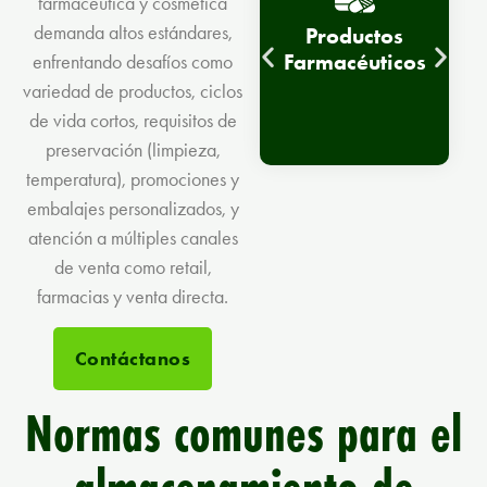
farmacéutica y cosmética
demanda altos estándares,
Zona de
Productos
etiquetado
Farmacéuticos
enfrentando desafíos como
para productos
variedad de productos, ciclos
cosméticos
de vida cortos, requisitos de
preservación (limpieza,
temperatura), promociones y
embalajes personalizados, y
atención a múltiples canales
de venta como retail,
farmacias y venta directa.
Contáctanos
Normas comunes para el